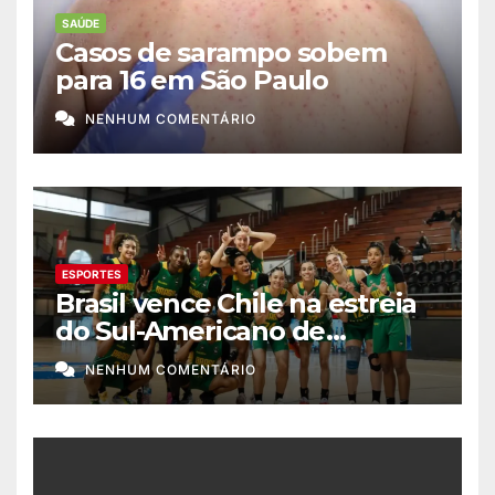
SAÚDE
Casos de sarampo sobem
para 16 em São Paulo
NENHUM COMENTÁRIO
ESPORTES
Brasil vence Chile na estreia
do Sul-Americano de
basquete feminino
NENHUM COMENTÁRIO