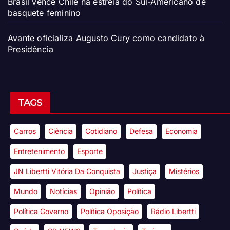
Brasil vence Chile na estreia do Sul-Americano de
basquete feminino
Avante oficializa Augusto Cury como candidato à
Presidência
TAGS
Carros
Ciência
Cotidiano
Defesa
Economia
Entretenimento
Esporte
JN Libertti Vitória Da Conquista
Justiça
Mistérios
Mundo
Notícias
Opinião
Política
Política Governo
Política Oposição
Rádio Libertti