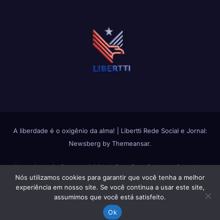
A liberdade é o oxigênio da alma!
|
Libertti Rede Social e Jornal:
Newsberg
by
Themeansar
.
Home
Anuncie Conosco
Atividade
Bate Papo
Cadastro Completo
Nós utilizamos cookies para garantir que você tenha a melhor
Change avatar
Fluxos de Atividades
Fotos
Grupos
Login
Membros
experiência em nosso site. Se você continua a usar este site,
assumimos que você está satisfeito.
Política de Privacidade
Política de Uso do Libertti
Quem Somos
Reset
Ok