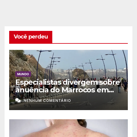
Você perdeu
MUNDO
Especialistas divergem sobre
anuência do Marrocos em
migração a Ceuta
NENHUM COMENTÁRIO